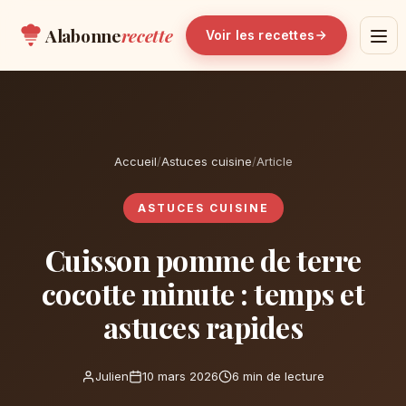
Alabonne
recette
Voir les recettes
Accueil
/
Astuces cuisine
/
Article
ASTUCES CUISINE
Cuisson pomme de terre
cocotte minute : temps et
astuces rapides
Julien
10 mars 2026
6 min de lecture