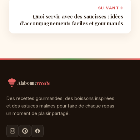
SUIVANT
Quoi servir avec des saucisses : idées
d’accompagnements faciles et gourmands
Aller
au
contenu
Alabonne
recette
Des recettes gourmandes, des boissons inspirées
et des astuces malines pour faire de chaque repas
un moment de plaisir partagé.