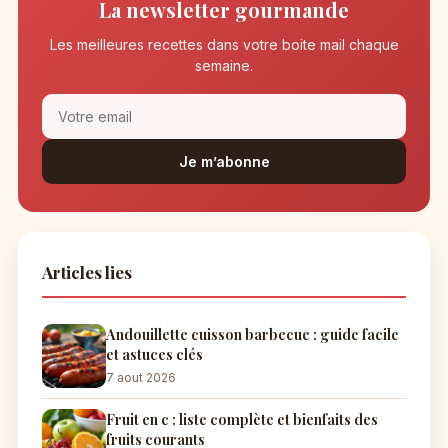
La newsletter gourmande
Les meilleures recettes dans votre boite mail chaque
semaine.
Je m’abonne
Articles lies
Andouillette cuisson barbecue : guide facile
et astuces clés
7 aout 2026
Fruit en c : liste complète et bienfaits des
fruits courants