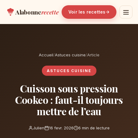
Alabonne
recette
Voir les recettes
Accueil
/
Astuces cuisine
/
Article
ASTUCES CUISINE
Cuisson sous pression
Cookeo : faut-il toujours
mettre de l’eau
Julien
16 fevr. 2026
6 min de lecture