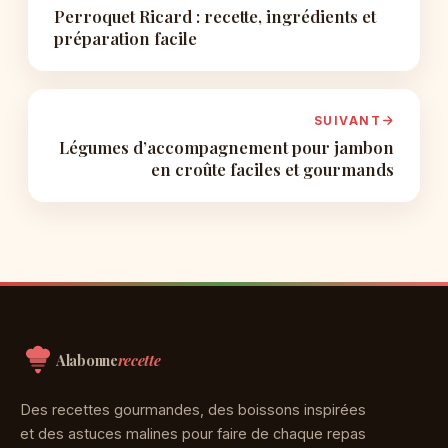
Perroquet Ricard : recette, ingrédients et
préparation facile
SUIVANT
Légumes d’accompagnement pour jambon
en croûte faciles et gourmands
Aller
au
contenu
Alabonne
recette
Des recettes gourmandes, des boissons inspirées
et des astuces malines pour faire de chaque repas