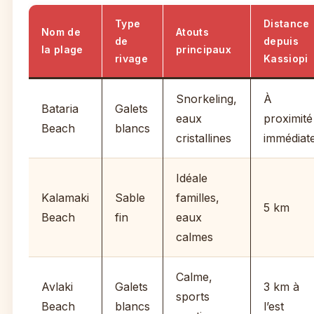
Type
Distance
Nom de
Atouts
de
depuis
la plage
principaux
rivage
Kassiopi
Snorkeling,
À
Bataria
Galets
eaux
proximité
Beach
blancs
cristallines
immédiat
Idéale
Kalamaki
Sable
familles,
5 km
Beach
fin
eaux
calmes
Calme,
Avlaki
Galets
3 km à
sports
Beach
blancs
l’est