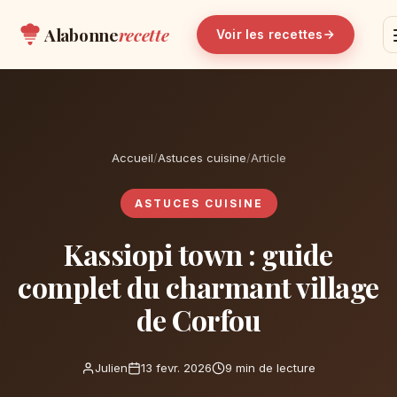
Alabonne
recette
Voir les recettes
Accueil
/
Astuces cuisine
/
Article
ASTUCES CUISINE
Kassiopi town : guide
complet du charmant village
de Corfou
Julien
13 fevr. 2026
9 min de lecture