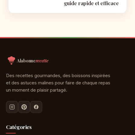
guide rapide et efficace
Aller
au
contenu
Alabonne
recette
Des recettes gourmandes, des boissons inspirées
et des astuces malines pour faire de chaque repas
un moment de plaisir partagé.
Catégories