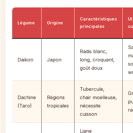
Caractéristiques
Ut
Légume
Origine
principales
cu
Sa
Radis blanc,
ma
Daikon
Japon
long, croquant,
s
goût doux
w
Tubercule,
Gr
Dachine
Régions
chair moelleuse,
pu
(Taro)
tropicales
nécessite
ra
cuisson
Liane