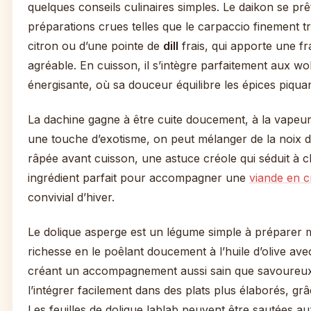
quelques conseils culinaires simples. Le daikon se prê
préparations crues telles que le carpaccio finement tr
citron ou d’une pointe de
dill
frais, qui apporte une f
agréable. En cuisson, il s’intègre parfaitement aux 
énergisante, où sa douceur équilibre les épices piqua
La dachine gagne à être cuite doucement, à la vapeur
une touche d’exotisme, on peut mélanger de la noix 
râpée avant cuisson, une astuce créole qui séduit à ch
ingrédient parfait pour accompagner une
viande en c
convivial d’hiver.
Le dolique asperge est un légume simple à préparer m
richesse en le poêlant doucement à l’huile d’olive avec d
créant un accompagnement aussi sain que savoureux
l’intégrer facilement dans des plats plus élaborés, gr
Les feuilles de dolique lablab peuvent être sautées a