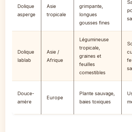
Sa
Dolique
Asie
grimpante,
po
asperge
tropicale
longues
sa
gousses fines
Légumineuse
S
tropicale,
Dolique
Asie /
cu
graines et
lablab
Afrique
fe
feuilles
sa
comestibles
Douce-
Plante sauvage,
U
Europe
amère
baies toxiques
mé