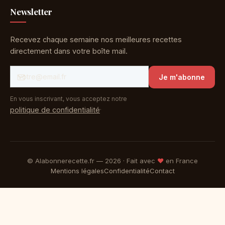
Newsletter
Recevez chaque semaine nos meilleures recettes
directement dans votre boîte mail.
Je m'abonne
En vous inscrivant, vous acceptez notre
.
politique de confidentialité
© Alabonnerecette.fr —
2026
· Fait avec
♥
en France
Mentions légales
Confidentialité
Contact