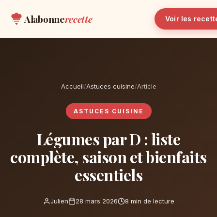
Alabonne
recette
Voir les recett
Accueil
/
Astuces cuisine
/
Article
ASTUCES CUISINE
Légumes par D : liste
complète, saison et bienfaits
essentiels
Julien
28 mars 2026
8 min de lecture