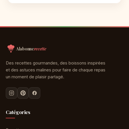
Aller
au
contenu
Alabonne
recette
Des recettes gourmandes, des boissons inspirées
et des astuces malines pour faire de chaque repas
un moment de plaisir partagé.
Catégories