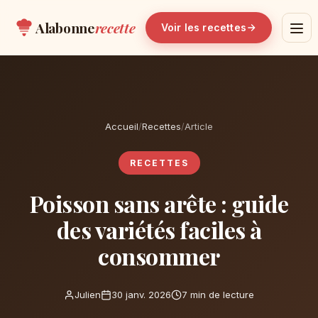
Alabonne
recette
Voir les recettes
Accueil
/
Recettes
/
Article
RECETTES
Poisson sans arête : guide
des variétés faciles à
consommer
Julien
30 janv. 2026
7 min de lecture