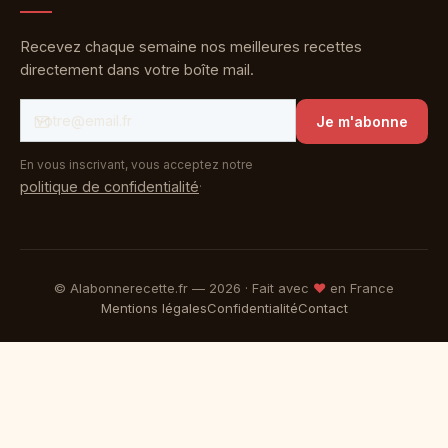
Recevez chaque semaine nos meilleures recettes
directement dans votre boîte mail.
Je m'abonne
En vous inscrivant, vous acceptez notre
.
politique de confidentialité
© Alabonnerecette.fr —
2026
· Fait avec
♥
en France
Mentions légales
Confidentialité
Contact